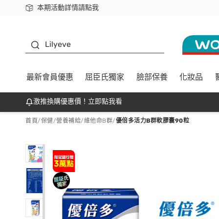
本期活動詳情請點我
下載app最高回饋$350
K beauty
Lilyeve
最新會員優惠
屈臣氏獨家
臉部保養
化妝品
激推換購優惠價！立即點我看
首頁
/
保健
/
營養補給
/
維他命B群
/
優倍多活力B群軟膠囊90粒