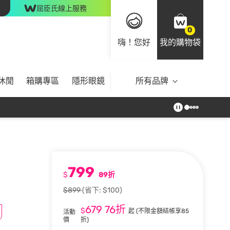
屈臣氏線上服務
0
嗨！您好
我的購物袋
休閒
箱購專區
隱形眼鏡
所有品牌
799
$
89折
$899
(省下: $100)
679
76折
$
起
(不限金額結帳享85
活動
價
折)