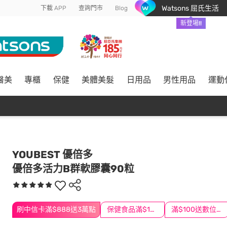
Watsons 屈氏生活
下載 APP
查詢門市
Blog
新登場!!
醫美
專櫃
保健
美體美髮
日用品
男性用品
運動
YOUBEST 優倍多
優倍多活力B群軟膠囊90粒
刷中信卡滿$888送3萬點
保健食品滿$1200送$100
滿$100送數位印花