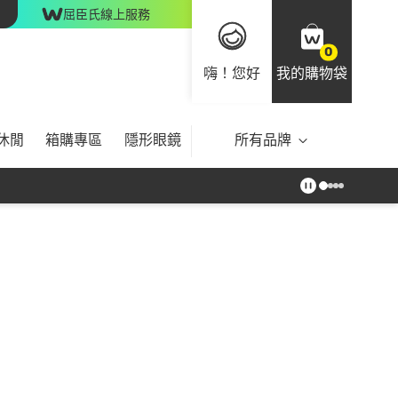
屈臣氏線上服務
0
嗨！您好
我的購物袋
休閒
箱購專區
隱形眼鏡
所有品牌