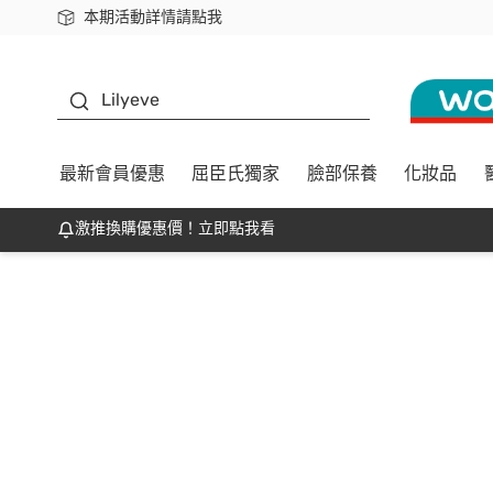
本期活動詳情請點我
下載app最高回饋$350
K beauty
Lilyeve
最新會員優惠
屈臣氏獨家
臉部保養
化妝品
激推換購優惠價！立即點我看