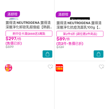
滿額贈
滿額贈
露得清 NEUTROGENA
露得清
露得清 NEUTROGENA
露得清
深層淨化卸妝乳超值組【熱銷
深層淨化抗痘洗面乳100g【水
回饋組】
楊酸】
刷中信卡滿$888送3萬點
(480)
第2件5折 (請任選2件商品)
(62)
$297
$89
/件
/件
(售價已折)
(買2件-售價已折)
$599
$139