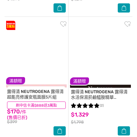
滿額贈
滿額贈
露得清 NEUTROGENA
露得清
露得清 NEUTROGENA
露得清
超能亮修護安瓶面膜5片組
水活保濕菸鹼醯胺精華
30ml*2【超值二入組】
刷中信卡滿$888送3萬點
(6)
(2)
$170
/件
$1,329
(售價已折)
$399
$1,798