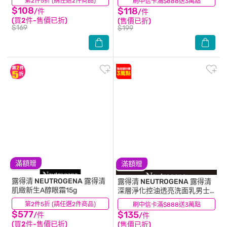
第2件5折 (請任選2件商品)
(24)
刷中信卡滿$888送3萬點
(176)
$108
$118
/件
/件
(買2件-售價已折)
(售價已折)
$169
$199
滿額贈
滿額贈
露得清 NEUTROGENA
露得清
露得清 NEUTROGENA
露得清
肌緻新生A醇眼霜15g
深層淨化控油透亮洗面乳男士
包裝限量款150g
第2件5折 (請任選2件商品)
(64)
刷中信卡滿$888送3萬點
(0)
$577
$135
/件
/件
(買2件-售價已折)
(售價已折)