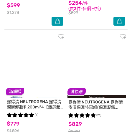
$254
/件
$599
(買2件-售價已折)
$1,278
$599
滿額贈
滿額贈
露得清 NEUTROGENA
露得清
露得清 NEUTROGENA
露得清
深層卸妝乳200ml*4【熱銷超
澎潤保濕特惠組(保濕凝露
值四入組】
50G*1+補充包50G*2) #補水保
(5)
(21)
濕 #煥活肌膚
$779
$829
$1,596
$1,317