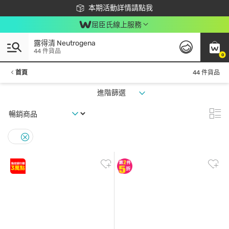
下載app最高回饋$350
本期活動詳情請點我
屈臣氏線上服務
露得清 Neutrogena
44 件貨品
0
首頁
44 件貨品
進階篩選