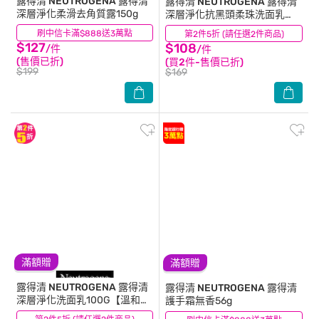
露得清 NEUTROGENA
露得清
露得清 NEUTROGENA
露得清
深層淨化柔滑去角質露150g
深層淨化抗黑頭柔珠洗面乳
100G【毛孔清潔】
刷中信卡滿$888送3萬點
(11)
第2件5折 (請任選2件商品)
(24)
$127
$108
/件
/件
(售價已折)
(買2件-售價已折)
$199
$169
滿額贈
滿額贈
露得清 NEUTROGENA
露得清
露得清 NEUTROGENA
露得清
深層淨化洗面乳100G【溫和潔
護手霜無香56g
淨】