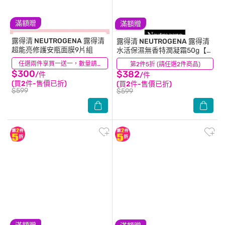
滿額贈
滿額贈
露得清 NEUTROGENA
露得清
露得清 NEUTROGENA
露得清
超能亮修護安瓶面膜9片組
水活保濕無香特潤凝霜50g【無
香料/敏感肌適用】
(11)
任選兩件享買一送一，數量請選2件
第2件5折 (請任選2件商品)
(37)
$300
$382
/件
/件
(買2件-售價已折)
(買2件-售價已折)
$599
$599