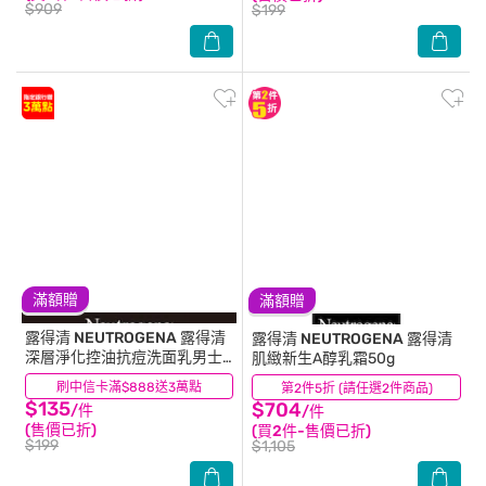
$909
$199
滿額贈
滿額贈
露得清 NEUTROGENA
露得清
露得清 NEUTROGENA
露得清
深層淨化控油抗痘洗面乳男士
肌緻新生A醇乳霜50g
包裝限量款150g
刷中信卡滿$888送3萬點
(10)
第2件5折 (請任選2件商品)
(149)
$135
$704
/件
/件
(售價已折)
(買2件-售價已折)
$199
$1,105