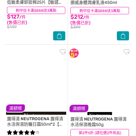
低敏柔膚卸妝棉25片【敏感肌
挪威身體潤膚乳液450ml
適用】
刷中信卡滿$888送3萬點
(9)
刷中信卡滿$888送3萬點
(120)
$127
$212
/件
/件
(售價已折)
(售價已折)
$149
$399
滿額贈
滿額贈
露得清 NEUTROGENA
露得清
露得清 NEUTROGENA
露得清
水活保濕防曬日霜50ml*2【超
水活保濕晚霜50g
值二入組】
(1)
第2件5折 (請任選2件商品)
(35)