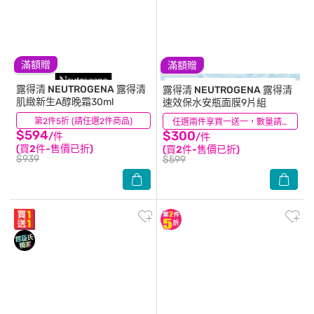
滿額贈
滿額贈
露得清 NEUTROGENA
露得清
露得清 NEUTROGENA
露得清
肌緻新生A醇晚霜30ml
速效保水安瓶面膜9片組
第2件5折 (請任選2件商品)
(35)
(9)
任選兩件享買一送一，數量請選2件
$594
$300
/件
/件
(買2件-售價已折)
(買2件-售價已折)
$939
$599