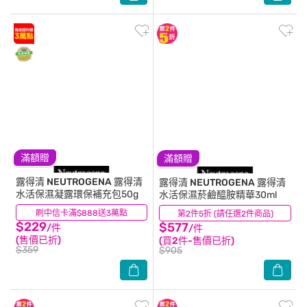
滿額贈
滿額贈
露得清 NEUTROGENA
露得清
露得清 NEUTROGENA
露得清
水活保濕凝露環保補充包50g
水活保濕菸鹼醯胺精華30ml
刷中信卡滿$888送3萬點
(101)
第2件5折 (請任選2件商品)
(21)
$229
$577
/件
/件
(售價已折)
(買2件-售價已折)
$359
$905