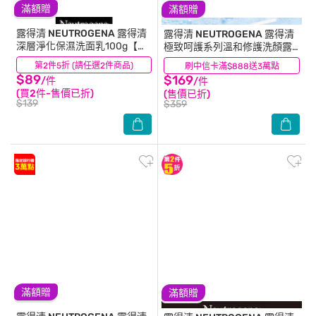
滿額贈
滿額贈
露得清 NEUTROGENA
露得清
露得清 NEUTROGENA
露得清
深層淨化保濕洗面乳100g【保
極致呵護系列溫和修護洗顏露
濕彈潤】
200ml
第2件5折 (請任選2件商品)
(33)
刷中信卡滿$888送3萬點
(29)
$89
$169
/件
/件
(買2件-售價已折)
(售價已折)
$139
$359
滿額贈
滿額贈