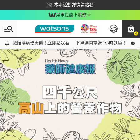
下載app最高回饋$350
本期活動詳情請點我
屈臣氏線上服務
0
Tag:
營養
2 item(s) found
激推換購優惠價！立即點我看
激推換購優惠價！立即點我看
下單選閃電送 1小時到貨！領神券