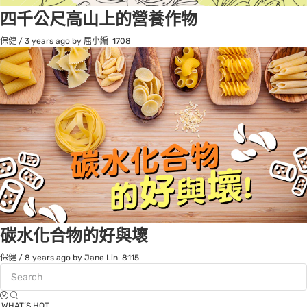
四千公尺高山上的營養作物
保健
/
3 years ago
by 屈小編
1708
碳水化合物的好與壞
保健
/
8 years ago
by Jane Lin
8115
WHAT’S HOT