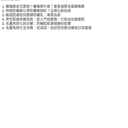
曬傷脫皮怎麼辦？曬傷擦什麼？蘆薈凝膠及面膜推薦
物理防曬跟化學防曬哪個好？全面比較指南
敏感肌膚如何選擇防曬乳：專業指南
男性肌膚保養指南：從入門到進階，打造自信健康肌
毛囊角質化與日曬：防曬對肌膚健康的影響
毛囊角質化全攻略：從成因、症狀到完整治療與日常護理